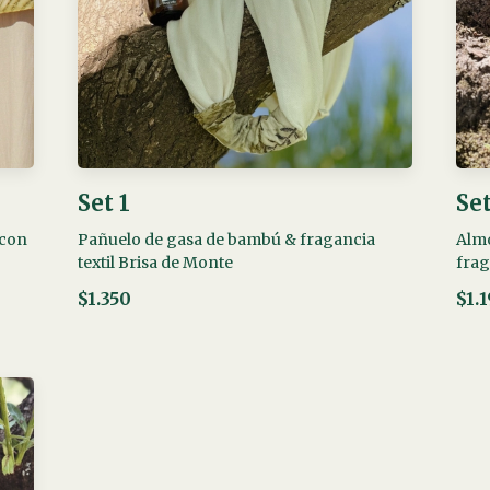
Set 1
Set
 con
Pañuelo de gasa de bambú & fragancia
Almo
textil Brisa de Monte
frag
$1.350
$1.