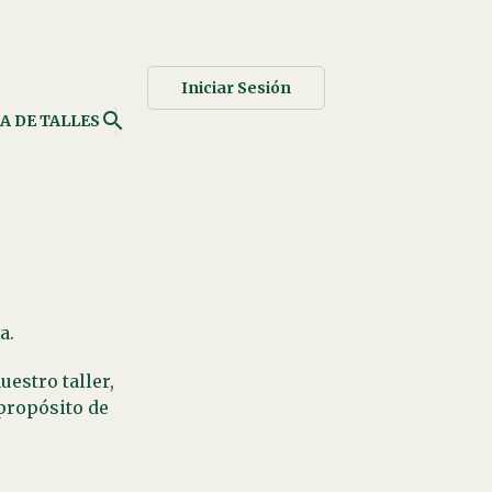
Iniciar Sesión
search
A DE TALLES
a.
estro taller,
propósito de