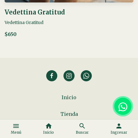
Vedettina Gratitud
Vedettina Gratitud
$650
Inicio
Tienda
menu
home
search
person
Sobre Nosotras
Menú
Inicio
Buscar
Ingresar