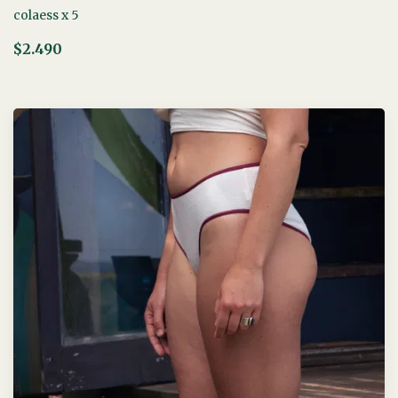
colaess x 5
$2.490