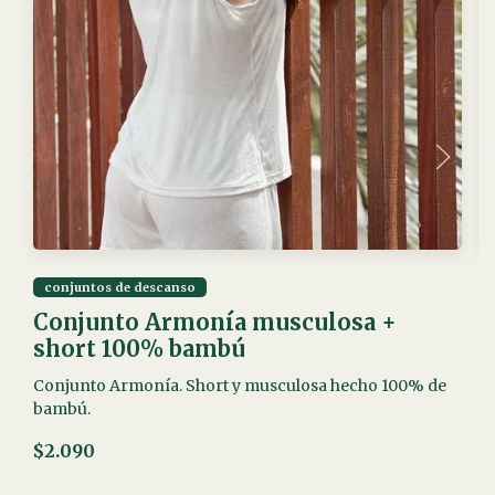
conjuntos de descanso
Conjunto Armonía musculosa +
C
short 100% bambú
C
Conjunto Armonía. Short y musculosa hecho 100% de
$
bambú.
$2.090