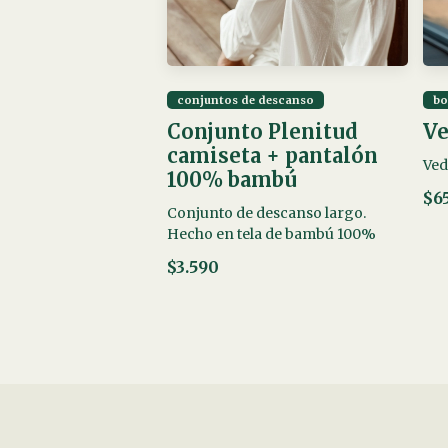
conjuntos de descanso
b
Conjunto Plenitud
Ve
camiseta + pantalón
Ved
100% bambú
$6
Conjunto de descanso largo.
Hecho en tela de bambú 100%
$3.590