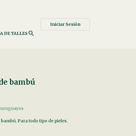
Iniciar Sesión
search
A DE TALLES
 de bambú
s uruguayos
bambú. Para todo tipo de pieles.