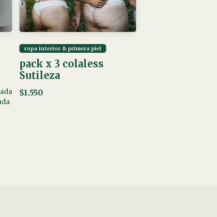
ropa interior & primera piel
pack x 3 colaless
Sutileza
iada
$1.550
ada