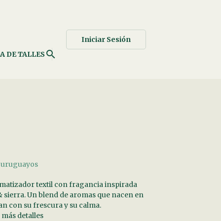
Iniciar Sesión
search
A DE TALLES
s uruguayos
matizador textil con fragancia inspirada
 & sierra. Un blend de aromas que nacen en
an con su frescura y su calma.
 más detalles